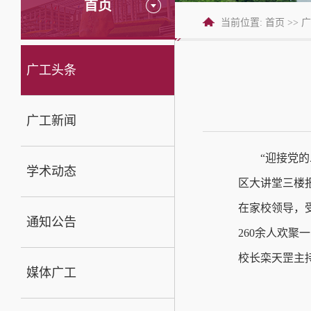
首页
当前位置:
首页
>>
广
广工头条
广工新闻
“迎接党
学术动态
区大讲堂三楼报
在家校领导，
通知公告
260余人欢
校长栾天罡主
媒体广工