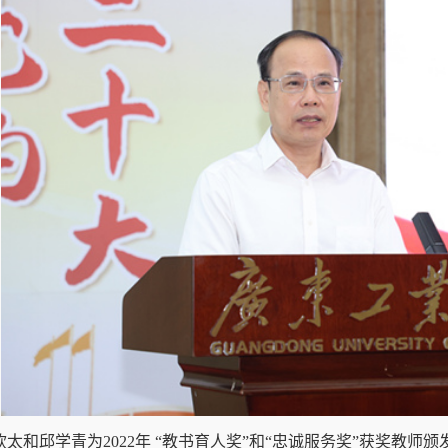
太和邱学青为2022年 “教书育人奖”和“忠诚服务奖”获奖教师