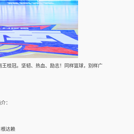
南王桂冠。坚韧、热血、励志！同样篮球，别样广
简介：
日根达赖