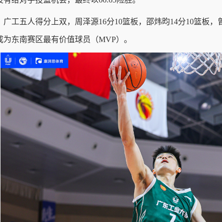
广工五人得分上双，周泽源16分10篮板，邵炜昀14分10篮板，
成为东南赛区最有价值球员（MVP）。