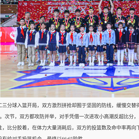
工三分球入篮开局，双方激烈拼抢却囿于坚固的防线，缓慢交替得分
节。次节，双方都攻防并举，对手凭借一次进攻小高潮反超比分，广
往，比分胶着，在体力大量消耗后，双方的投篮数及命中率再向
有给对手投篮机会，最终以66:65险胜。