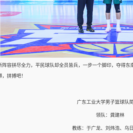
新阵容拼尽全力，平民球队却全员皆兵，一步一个脚印，夺得东
狮，拼搏吧！
广东工业大学男子篮球队
领队：龚建林
教练：于广龙、刘炜浩、乌