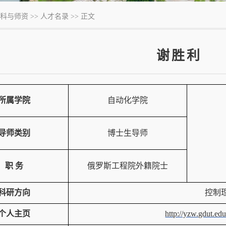
科与师资
>>
人才名录
>> 正文
谢胜利
所属学院
自动化学院
导师类别
博士生导师
职 务
俄罗斯工程院外籍院士
科研方向
控制
个人主页
http://yzw.gdut.ed