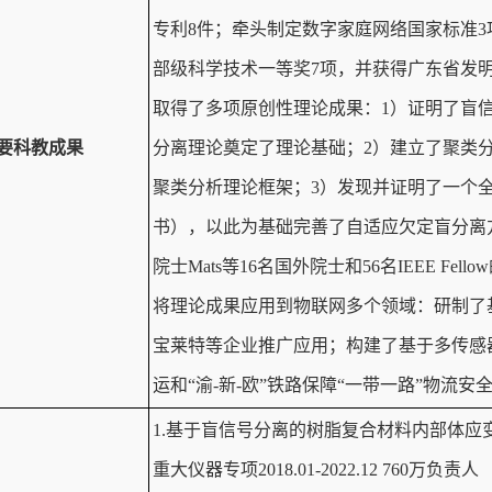
专利8件；牵头制定数字家庭网络国家标准3
部级科学技术一等奖7项，并获得广东省发
取得了多项原创性理论成果：1）证明了盲信
要科教成果
分离理论奠定了理论基础；2）建立了聚类
聚类分析理论框架；3）发现并证明了一个
书），以此为基础完善了自适应欠定盲分离
院士Mats等16名国外院士和56名IEEE Fel
将理论成果应用到物联网多个领域：研制了
宝莱特等企业推广应用；构建了基于多传感器
运和“渝-新-欧”铁路保障“一带一路”物流安
1.基于盲信号分离的树脂复合材料内部体
重大仪器专项2018.01-2022.12 760万负责人