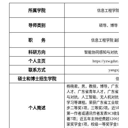
所属学院
信息工程学院
导师类别
硕导、博导
职 务
信息工程学院
副院长
科研方向
智能协同感知与对抗（人
个人主页
https://yzw.gdut.edu.
联系方式
yangxj18@g
硕士和博士招生学院
信息工
杨晓君，男，教授，博导，广东工业
人才、广东省青年人才，广东省重点
与对抗、人工智能、无人机对抗等方
学习等课程。荣获广东省工业软件协
个人简述
步二等奖
1
项，三等奖
2
项。近
5
年在
第一作者或通讯作者发表
SCI
收录
20
著
7
项；近五年主持经费超
1200
多万
家奖学金
1
项，校级一等奖学金
19
人