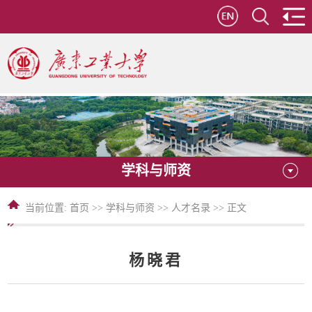
学科与师资
当前位置:
首页
>>
学科与师资
>>
人才名录
>> 正文
杨晓君