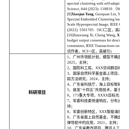
spectral clustering with self-adapted bi
Science, 644 (2023): 118810.
（
SCI
一
[9]
Xiaojun Yang
, Guoquan Lin, Yijun L
Spectral Embedded Clustering based on
Scale Hyperspectral Image, IEEE Geosc
(2022): 5501705.
（
SCI
二区，高被引
[10]Jianxiang Xi, Cheng Wang,
Xiaoju
budget output consensus for descriptor
constraints, IEEE Transactions on Cybe
讯作者，
SCI
一区，高被引
)
1
、广州市领航计划，模型不确定条
2025
，主持；
2
、国防科工局，
XXX
空间群目标检
3
、国家自然科学基金面上项目，模
踪方法研究，
2024
，主持；
4
、广东省科技厅，海上目标智能感
5
、装发
“
十四五
”
共用技术，基于超快
科研项目
6
、
173
重大专项，
XXXX
目标光子探
7
、军委科技委快速响应，分布式
XX
持；
8
、军委创新特区，
XXX
智能涌现与
9
、广东省面上自然基金，不确定条
弹导航中的应用，
2021
，主持；
10
、广东省教改项目，腾讯人工智能