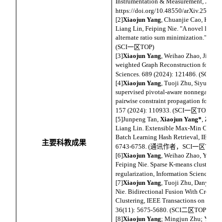
Instrumentation & Measurement, 2025,
https://doi.org/10.48550/arXiv.2505.04
[2]
Xiaojun Yang
, Chuanjie Cao, Keyi 
Liang Lin, Feiping Nie. "A novel linear
alternate ratio sum minimization." Inf
(SCI
一区
TOP)
[3]
Xiaojun Yang
, Weihao Zhao, Jing W
weighted Graph Reconstruction for effi
Sciences. 689 (2024): 121486. (SCI
一
[4]
Xiaojun Yang
, Tuoji Zhu, Siyuan Pe
supervised pivotal-aware nonnegative ma
pairwise constraint propagation for data
157 (2024): 110933. (SCI
一区
TOP)
[5]Junpeng Tan,
Xiaojun Yang*
, Zhiji
Liang Lin. Extensible Max-Min Collabo
Batch Learning Hash Retrieval, IEEE T
主要科教成果
6743-6758. (
通讯作者，
SCI
一区
TOP)
[6]
Xiaojun Yang
, Weihao Zhao, Yuxio
Feiping Nie. Sparse K-means clustering
regularization, Information Science, 6
[7]
Xiaojun Yang
, Tuoji Zhu, Danyang 
Nie. Bidirectional Fusion With Cross-V
Clustering, IEEE Transactions on Know
36(11): 5675-5680. (SCI
二区
TOP)
[8]
Xiaojun Yang
; Mingjun Zhu; Yongda