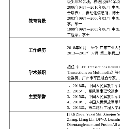
级奖项
20
余项，校级比赛
30
余项。
2006
年
04
月
—2010
年
06
月 中国人民
合培养），自动化信息所，博士
2003
年
09
月
—2006
年
03
月 中国人民
教育背景
学，硕士
1999
年
09
月
—2003
年
06
月 中国人民
工程系，学士
2018
年
01
月
—
至今 广东工业大学信
工作经历
2013—2017
年
07
月 第二炮兵工程大
担任《
IEEE Transactions Neural Netwo
学术兼职
Transactions on Multimedia
》等国内
会委员，广州市军民融合专家，广东
1
、
2018
年，中国人民解放军军队科
2
、
2015
年，军队军事理论进步一等
主要荣誉
3
、
2015
年，中国人民解放军军队科
4
、
2010
年，中国人民解放军军队科
5
、
2013
年，第二炮兵工程大学教学
[1]Qi Zhou, Yukai Shi,
Xiaojun Yang*
Zhang, Liang Lin. DFVO: Learning Darkn
Disentanglement and Fusion All at Once