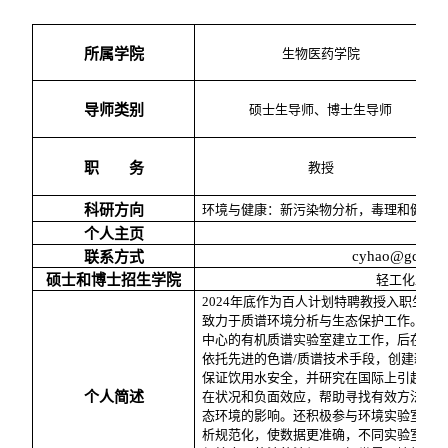
所属学院
生物医药学院
导师类别
硕士生导师、博士生导师
职 务
教授
科研方向
环境与健康：新污染物分析，毒理和健康
个人主页
cyhao@gdut.e
联系方式
硕士和博士招生学院
轻工化工学
2024
年底作为百人计划特聘教授入职生物
致力于质谱环境分析与生态保护工作。参
中心的有机质谱实验室建立工作，后在加
依托先进的色谱
/
质谱技术手段，创建新颖
保证饮用水安全，并研究在国际上引起广
个人简述
在状况和负面效应，帮助寻找有效方法来
态环境的影响。还积极参与环境实验室
ISO
析规范化，使数据更准确，不同实验室的