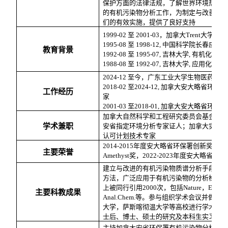
保护方面的法律法规，了解世界环境热点
的有机污染物分析工作，为制定与改善环
们的有效实施，提供了良好支持
1999-02
至
2001-03
，加拿大
Trent
大学，博
1995-08
至
1998-12,
中国科学院长春应用
教育背景
1992-08
至
1995-07,
吉林大学
,
有机化学
,
1988-08
至
1992-07,
吉林大学
,
应用化学
,
2024-12
至今，广东工业大学生物医药学院
2018-02
至
2024-12,
加拿大安大略省环境保
工作经历
家
2001-03
至
2018-01,
加拿大安大略省环境保
加拿大自然科学和工程研究委员会基金评
学术兼职
安省指定环境分析专家证人；加拿大实验
认可计划技术专家
2014-2015
年度安大略省环保署创新奖，
20
主要荣誉
Amethyst
奖，
2022-2023
年度安大略省环保
建立与改进的有机污染物质谱分析手段，
方法，广泛应用于有机污染物的分析检测
上被同行引用
2000
次，包括
Nature
，
Enviro
主要科教成果
Anal.Chem.
等。参与组织学术会议并做报
大学，萨斯喀彻温大学等高校进行学术演
士后、博士、硕士的研究及本科生实习
主持加拿大安省环保署有机污染物分析方