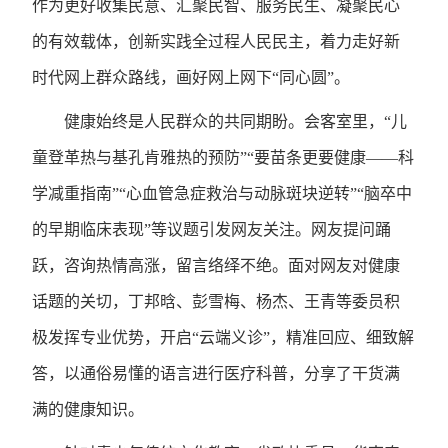
作为更好收集民意、汇聚民智、服务民生、凝聚民心
的有效载体，创新实践全过程人民民主，着力走好新
时代网上群众路线，画好网上网下“同心圆”。
健康始终是人民群众的共同期盼。会客室里，“儿
童登革热与基孔肯雅热的预防”“要苗条更要健康——科
学减重指南”“心血管急症救治与动脉斑块逆转”“脑卒中
的早期临床表现”等议题引发网友关注。网友提问踊
跃，咨询热情高涨，留言络绎不绝。面对网友对健康
话题的关切，丁邦晗、彭雪梅、杨杰、王青等委员积
极发挥专业优势，开启“云端义诊”，精准回应、细致解
答，以通俗易懂的语言进行医疗科普，分享了干货满
满的健康知识。