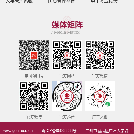
人事管理系统
国资管理平台
电子签章核验
媒体矩阵
/ Media Matrix
学习强国号
官方网站
官方微信
官方微博
官方抖音
广工文创
www.gdut.edu.cn
粤ICP备05008833号
广州市番禺区广州大学城