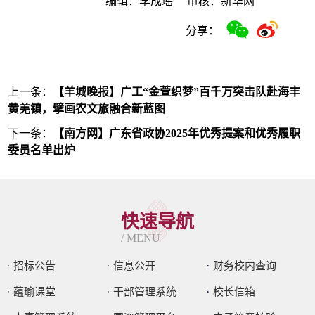
编辑：李成瑶
审核：新华网
分享：
上一条：
【羊城晚报】广工“金萱织梦”百千万突击队赴海丰
黄羌镇，擘画农文旅融合新蓝图
下一条：
【南方网】广东省政协2025年优秀提案和优秀履职
委员名单出炉
快速导航
/ MENU
招标公告
信息公开
财务校内查询
蕴瑜课堂
干部管理系统
校长信箱