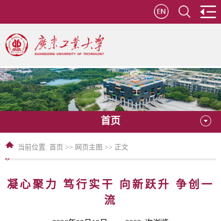
首页
当前位置:
首页
>>
网页主图
>> 正文
凝心聚力 笃行实干 向新跃升 争创一
流