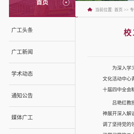
首页
当前位置:
首页
>>
专
广工头条
校
广工新闻
为深入学
学术动态
文化活动中心
十届四中全会
通知公告
吕艳红教
神展开深入解
媒体广工
调了坚持党的