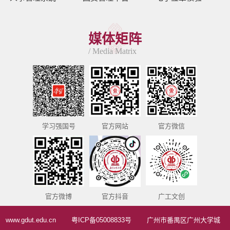
媒体矩阵
/ Media Matrix
学习强国号
官方网站
官方微信
官方微博
官方抖音
广工文创
www.gdut.edu.cn
粤ICP备05008833号
广州市番禺区广州大学城