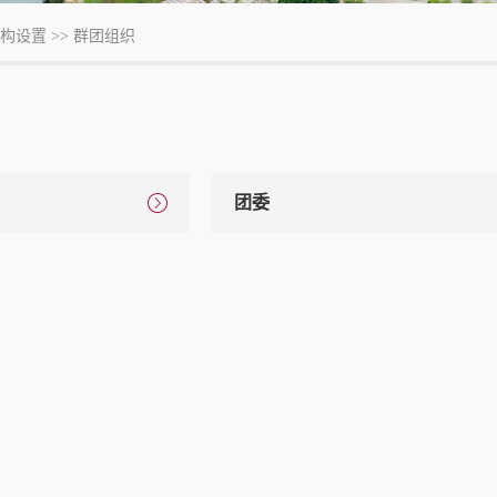
构设置
>>
群团组织
团委